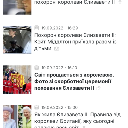
похороні королеви Єлизавети II
19.09.2022 - 16:29
Похорон королеви Єлизавети II:
Кейт Міддлтон приїхала разом із
дітьми
19.09.2022 - 16:10
Світ прощається з королевою.
Фото зі скорботної церемонії
поховання Єлизавети II
19.09.2022 - 15:00
Як жила Єлизавета II. Правила від
королеви Британії, яку сьогодні
оплакує весь світ