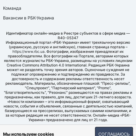
Команда
Вакансии в РБК-Украина
Идентификатор онлайн-медиа в Реестре субъектов в сфере медиа —
R40-05347
Информационный портал «РБК-Украина» имеет трехязычную версию
(украинскую, русскую и английскую), главная страница портала –
https://www.rbc.ua
. Фотографии, изображения принадлежат их
правообладателям. Все фотографии на Портале, авторами которых
являются журналисты РБК-Украина, размещены на условиях лицензии
Creative Commons Attribution 4.0 International. Редакция РБК-Украина
может не разделять точку зрения авторов. Оценочные суждения не
подлежат опровержению и подтверждению их правдивости. За
достоверность и содержание рекламы ответственность несет
рекламодатель. Материалы, обозначенные плашкой: "Пресс-релизы",
"Спецпроект", "Партнерский материал", "Promo",
"Благотворительность", "Резонанс" размещаются на правах рекламы и
предназначены, как правило, для лиц, достигших 21-летнего возраста.
«Новости компании» – это информационный формат, охватывающий
новости, события и объявления, связанные с деятельностью компаний,
базирующиеся на прессрелизах, выпускаемых самими компаниями, и
за которые редакция не несет ответственности. Онлайн-медиа «РБК-
Украина» предназначено для лиц от 21 года.
© LLC "UBT MEDIA", 2006-2026.
Мы используем cookies
СОГЛАШАЮСЬ