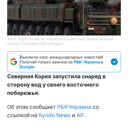
Фото: КНДР провела очередной ракетный запуск на фоне
союза с Россией (GettyImages)
Выключи хаос международных новостей!
Получай только важное из
РБК-Украина в
Google
Северная Корея запустила снаряд в
сторону вод у своего восточного
побережья.
Об этом сообщает
РБК-Украина
со
ссылкой на
Kyodo News
и
АР
.