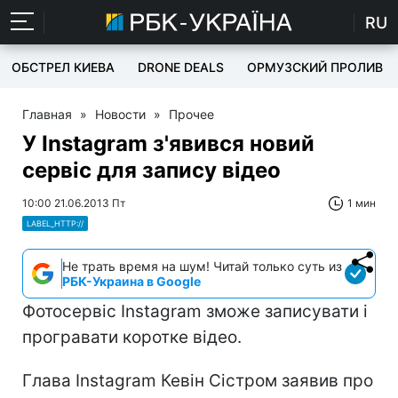
RU
ОБСТРЕЛ КИЕВА
DRONE DEALS
ОРМУЗСКИЙ ПРОЛИВ
Главная
»
Новости
»
Прочее
У Instagram з'явився новий
сервіс для запису відео
10:00 21.06.2013 Пт
1 мин
LABEL_HTTP://
Не трать время на шум! Читай только суть из
РБК-Украина в Google
Фотосервіс Instagram зможе записувати і
програвати коротке відео.
Глава Instagram Кевін Сістром заявив про