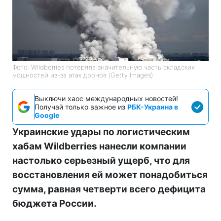
Фото: Wildberries потеряла значительную часть складских
мощностей из-за атак дронов (Getty Images)
Выключи хаос международных новостей!
Получай только важное из
РБК-Украина в
Google
Украинские удары по логистическим
хабам Wildberries нанесли компании
настолько серьезный ущерб, что для
восстановления ей может понадобиться
сумма, равная четверти всего дефицита
бюджета России.