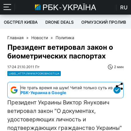
RU
ОБСТРЕЛ КИЕВА
DRONE DEALS
ОРМУЗСКИЙ ПРОЛИВ
Главная
»
Новости
»
Политика
Президент ветировал закон о
биометрических паспортах
17:24 21.10.2011 Пт
2 мин
LABEL_HTTP://WWW.PODROBNOSTI.UA
Не трать время на шум! Читай только суть из
РБК-Украина в Google
Президент Украины Виктор Янукович
ветировал закон "О документах,
удостоверяющих личность и
подтверждающих гражданство Украины"