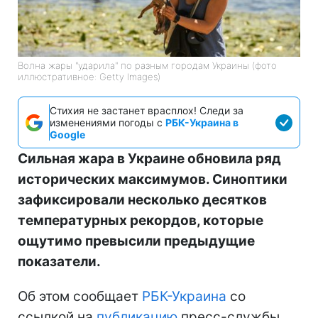
Волна жары "ударила" по разным городам Украины (фото
иллюстративное: Getty Images)
Стихия не застанет врасплох! Следи за
изменениями погоды с
РБК-Украина в
Google
Сильная жара в Украине обновила ряд
исторических максимумов. Синоптики
зафиксировали несколько десятков
температурных рекордов, которые
ощутимо превысили предыдущие
показатели.
Об этом сообщает
РБК-Украина
со
ссылкой на
публикацию
пресс-службы