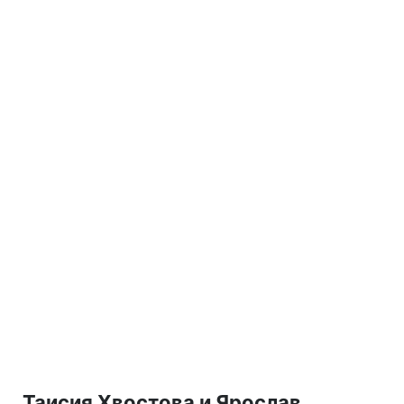
Таисия Хвостова и Ярослав