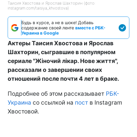
Таисия Хвостова и Ярослав Шахторин (фото:
instagram.com/taisiya_khvostova)
Будь в курсе, а не в шоке! Добавь
содержание своей ленте
вместе с РБК-
Украина в Google
Актеры Таисия Хвостова и Ярослав
Шахторин, сыгравшие в популярном
сериале "Жіночий лікар. Нове життя",
рассказали о завершении своих
отношений после почти 4 лет в браке.
Подробнее об этом рассказывает
РБК-
Украина
со ссылкой на
пост
в Instagram
Хвостовой.