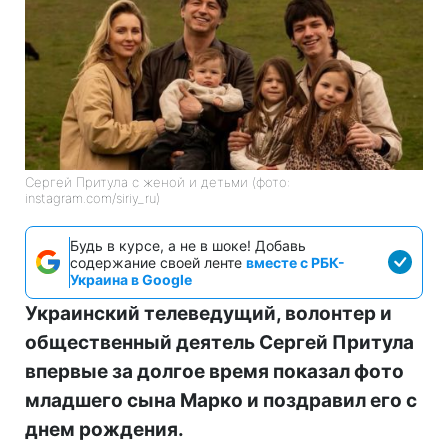
Сергей Притула с женой и детьми (фото:
instagram.com/siriy_ru)
Будь в курсе, а не в шоке! Добавь
содержание своей ленте
вместе с РБК-
Украина в Google
Украинский телеведущий, волонтер и
общественный деятель Сергей Притула
впервые за долгое время показал фото
младшего сына Марко и поздравил его с
днем рождения.