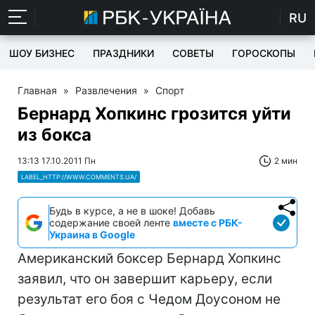
RU
ШОУ БИЗНЕС
ПРАЗДНИКИ
СОВЕТЫ
ГОРОСКОПЫ
Главная
»
Развлечения
»
Спорт
Бернард Хопкинс грозится уйти
из бокса
13:13 17.10.2011 Пн
2 мин
LABEL_HTTP://WWW.COMMENTS.UA/
Будь в курсе, а не в шоке! Добавь
содержание своей ленте
вместе с РБК-
Украина в Google
Американский боксер Бернард Хопкинс
заявил, что он завершит карьеру, если
результат его боя с Чедом Доусоном не