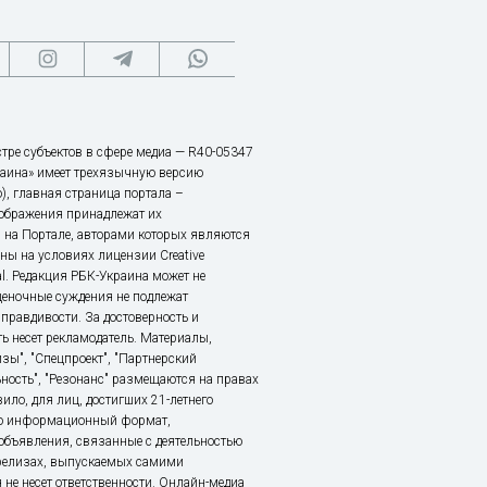
тре субъектов в сфере медиа — R40-05347
аина» имеет трехязычную версию
), главная страница портала –
зображения принадлежат их
 на Портале, авторами которых являются
ы на условиях лицензии Creative
nal. Редакция РБК-Украина может не
ценочные суждения не подлежат
правдивости. За достоверность и
ь несет рекламодатель. Материалы,
зы", "Спецпроект", "Партнерский
ьность", "Резонанс" размещаются на правах
ило, для лиц, достигших 21-летнего
это информационный формат,
объявления, связанные с деятельностью
релизах, выпускаемых самими
 не несет ответственности. Онлайн-медиа