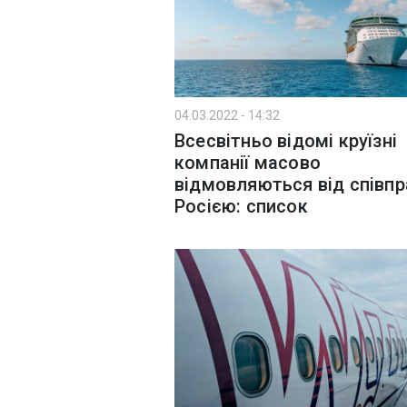
04.03.2022 - 14:32
Всесвітньо відомі круїзні
компанії масово
відмовляються від співпр
Росією: список