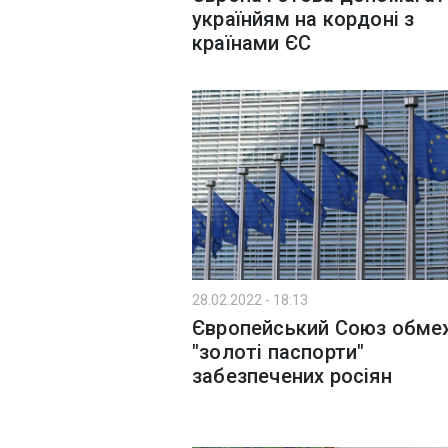
українйям на кордоні з
країнами ЄС
28.02.2022 - 18:13
Європейський Союз обме
"золоті паспорти"
забезпечених росіян