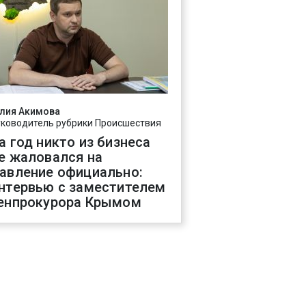
лия Акимова
уководитель рубрики Происшествия
а год никто из бизнеса
е жаловался на
авление официально:
нтервью с заместителем
енпрокурора Крымом