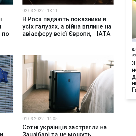
02.03.2022 - 13:11
ч
В Росії падають показники в
я
усіх галузях, а війна вплине на
и по
авіасферу всієї Європи, - IATA
Ю
р
З
н
д
и
Г
01.03.2022 - 14:05
Сотні українців застрягли на
и
Занзібарі та не можуть