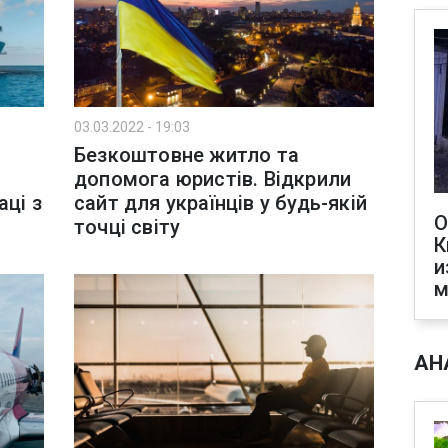
03.03.2022 - 19:03
Безкоштовне житло та
допомога юристів. Відкрили
аці з
сайт для українців у будь-якій
О
точці світу
К
и
м
АН