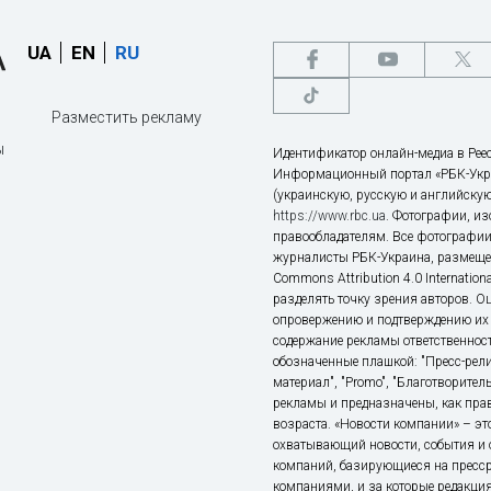
UA
EN
RU
Разместить рекламу
ы
Идентификатор онлайн-медиа в Реес
Информационный портал «РБК-Укр
(украинскую, русскую и английскую
https://www.rbc.ua
. Фотографии, и
правообладателям. Все фотографии
журналисты РБК-Украина, размещен
Commons Attribution 4.0 Internatio
разделять точку зрения авторов. О
опровержению и подтверждению их 
содержание рекламы ответственност
обозначенные плашкой: "Пресс-рели
материал", "Promo", "Благотворител
рекламы и предназначены, как прав
возраста. «Новости компании» – 
охватывающий новости, события и 
компаний, базирующиеся на пресс
компаниями, и за которые редакция