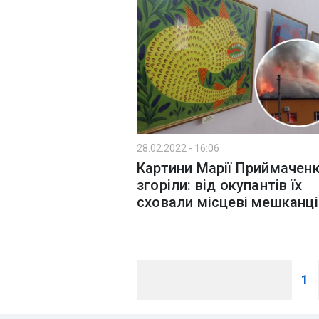
28.02.2022 - 16:06
Картини Марії Приймаченк
згоріли: від окупантів їх
сховали місцеві мешканці
1