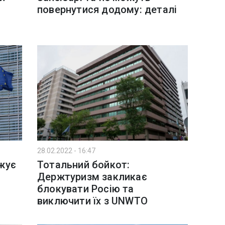
повернутися додому: деталі
28.02.2022 - 16:47
жує
Тотальний бойкот:
Держтуризм закликає
блокувати Росію та
виключити їх з UNWTO