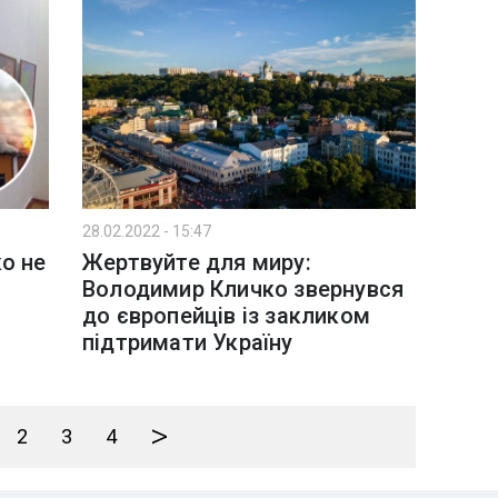
28.02.2022 - 15:47
о не
Жертвуйте для миру:
Володимир Кличко звернувся
до європейців із закликом
підтримати Україну
>
2
3
4