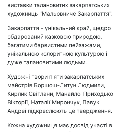
виставки талановитих закарпатських
художниць "Мальовниче Закарпаття".
Закарпаття - унікальний край, щедро
обдарований казковою природою,
багатими барвистими пейзажами,
унікальною колоритною культурою і
дуже талановитими людьми.
Художні твори п'яти закарпатських
майстрів Боршош-Литун Людмили,
Кирлик Світлани, Манайло-Приходько
Вікторії, Наталії Мирончук, Павук
Андреі підкреслюють це твердження.
Кожна художниця має досвід участі в