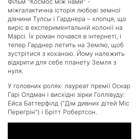
Фільм "Космос між нами" -
міжгалактична історія любові земної
дівчини Тулсы і Гарднера – хлопця, що
виріс в експериментальній колонії на
Марсі. Їх роман почався в інтернеті, і
тепер Гарднер летить на Землю, щоб
зустрітися з коханою. Йому належить
відкрити для себе планету Земля з
нуля.
У головних ролях: лауреат премії Оскар
Гарі Олдман і висхідні зірки Голлівуду:
Ейса Баттерфілд ("Дім дивних дітей Міс
Перегрін") і Брітт Робертсон.