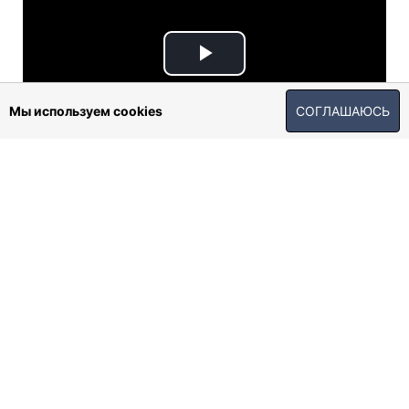
Play
Video
Мы используем cookies
СОГЛАШАЮСЬ
Читайте РБК-Украина в Google News
Новости Украины
Премьеры
Главная
»
Жизнь
»
Общество