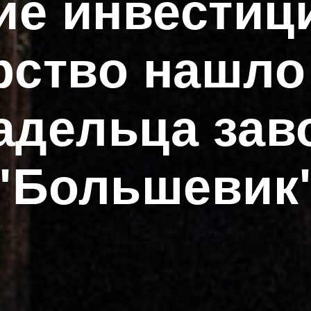
е инвестици
рство нашло
адельца зав
"Большевик