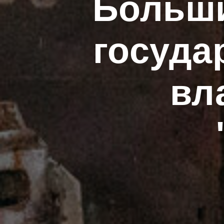
Больши
госуда
вл