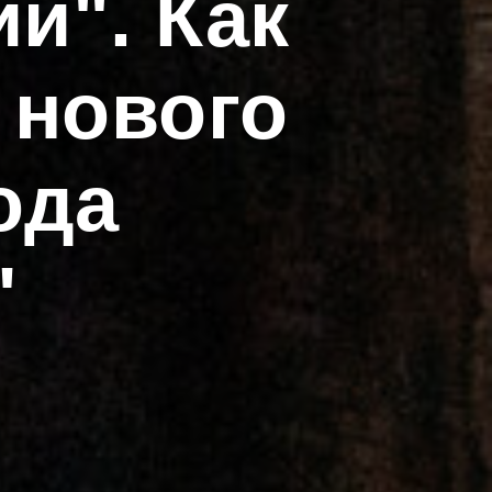
и". Как
 нового
ода
"