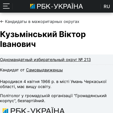
RU
←
Кандидаты в мажоритарных округах
Кузьмінський Віктор
Іванович
Одномандатный избирательный округ № 213
Кандидат от
Самовыдвиженцы
Народився 4 квiтня 1966 р. в місті Умань Черкаської
області, має вищу освіту.
Політолог у громадській організації "Громадянський
корпус", безпартійний.