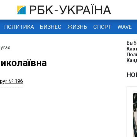
ПОЛИТИКА
БИЗНЕС
ЖИЗНЬ
СПОРТ
WAVE
Выб
угах
Кар
Пол
иколаївна
Кан
НО
руг № 196