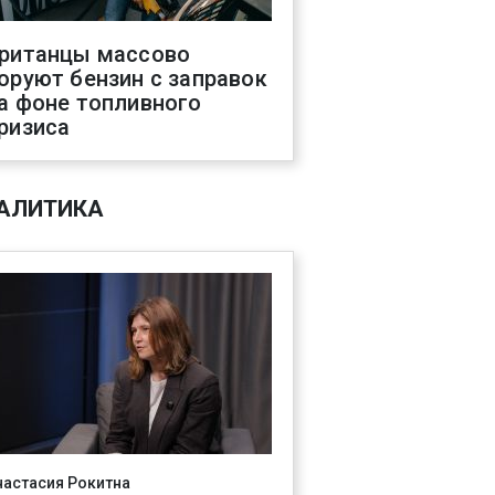
ританцы массово
оруют бензин с заправок
а фоне топливного
ризиса
АЛИТИКА
настасия Рокитна