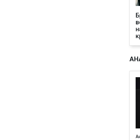
Б
в
н
к
АН
А