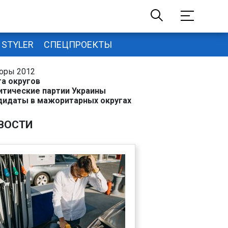
STYLER
СПЕЦПРОЕКТЫ
оры 2012
та округов
итические партии Украины
дидаты в мажоритарных округах
ВОСТИ