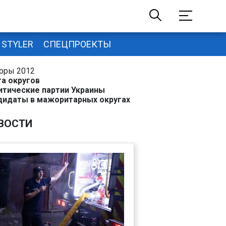
STYLER
СПЕЦПРОЕКТЫ
оры 2012
та округов
итические партии Украины
дидаты в мажоритарных округах
ВОСТИ