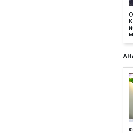
О
К
и
м
АН
Ю