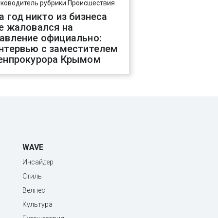
уководитель рубрики Происшествия
а год никто из бизнеса
е жаловался на
авление официально:
нтервью с заместителем
енпрокурора Крымом
WAVE
Инсайдер
Стиль
Велнес
Культура