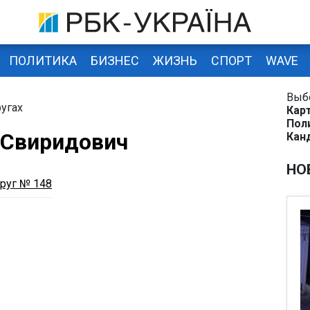
ПОЛИТИКА
БИЗНЕС
ЖИЗНЬ
СПОРТ
WAVE
Выб
угах
Кар
Пол
 Свиридович
Кан
НО
руг № 148