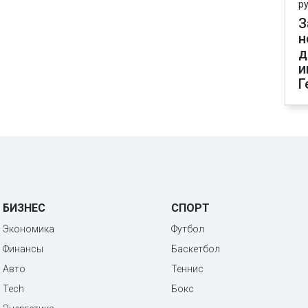
р
З
н
д
и
Г
БИЗНЕС
СПОРТ
Экономика
Футбол
Финансы
Баскетбол
Авто
Теннис
Tech
Бокс