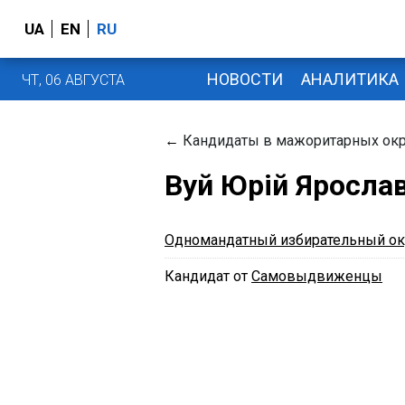
UA
EN
RU
НОВОСТИ
АНАЛИТИКА
ЧТ, 06 АВГУСТА
←
Кандидаты в мажоритарных окр
Вуй Юрій Яросла
Одномандатный избирательный ок
Кандидат от
Самовыдвиженцы