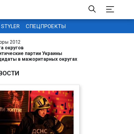
STYLER
СПЕЦПРОЕКТЫ
оры 2012
та округов
итические партии Украины
дидаты в мажоритарных округах
ВОСТИ