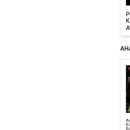
Р
К
д
АН
А
К
В