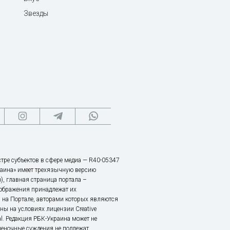
Звезды
тре субъектов в сфере медиа — R40-05347
аина» имеет трехязычную версию
), главная страница портала –
зображения принадлежат их
 на Портале, авторами которых являются
ы на условиях лицензии Creative
nal. Редакция РБК-Украина может не
ценочные суждения не подлежат