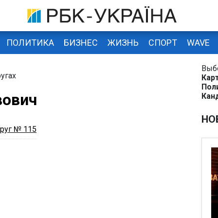
ПОЛИТИКА
БИЗНЕС
ЖИЗНЬ
СПОРТ
WAVE
Выб
угах
Кар
Пол
вович
Кан
НО
руг № 115