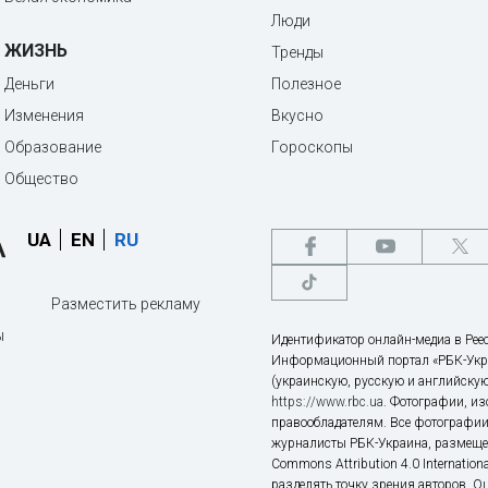
Люди
ЖИЗНЬ
Тренды
Деньги
Полезное
Изменения
Вкусно
Образование
Гороскопы
Общество
UA
EN
RU
Разместить рекламу
ы
Идентификатор онлайн-медиа в Реес
Информационный портал «РБК-Укр
(украинскую, русскую и английскую
https://www.rbc.ua
. Фотографии, и
правообладателям. Все фотографии
журналисты РБК-Украина, размещен
Commons Attribution 4.0 Internatio
разделять точку зрения авторов. О