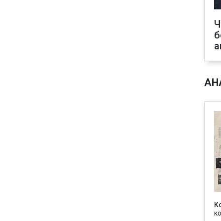
Ч
б
а
АН
К
к