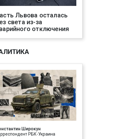
асть Львова осталась
ез света из-за
варийного отключения
АЛИТИКА
онстантин Широкун
орреспондент РБК-Украина