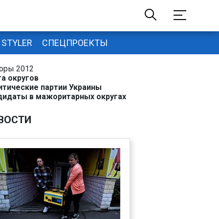
STYLER
СПЕЦПРОЕКТЫ
оры 2012
та округов
итические партии Украины
дидаты в мажоритарных округах
ВОСТИ