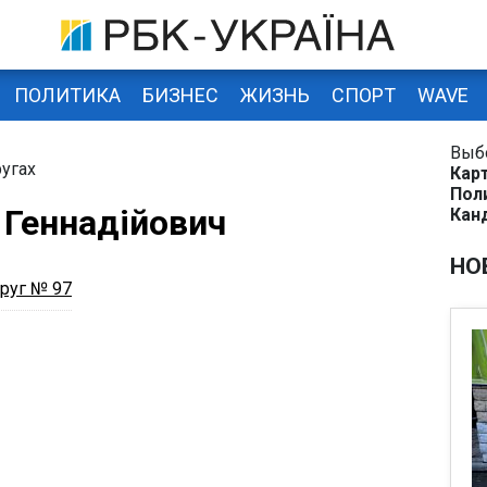
ПОЛИТИКА
БИЗНЕС
ЖИЗНЬ
СПОРТ
WAVE
Выб
угах
Кар
Пол
 Геннадійович
Кан
НО
руг № 97