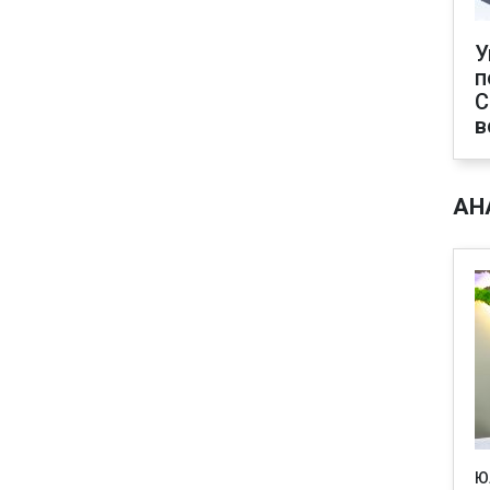
У
п
С
в
АН
Ю