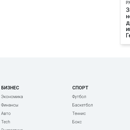
р
З
н
д
и
Г
БИЗНЕС
СПОРТ
Экономика
Футбол
Финансы
Баскетбол
Авто
Теннис
Tech
Бокс