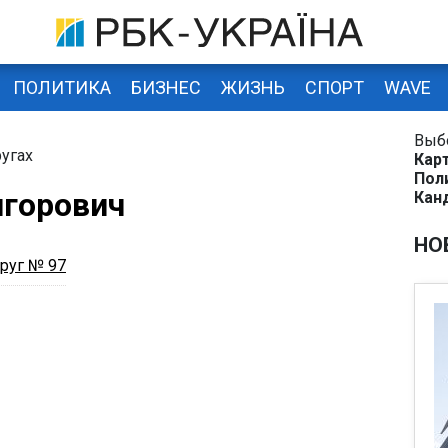
ПОЛИТИКА
БИЗНЕС
ЖИЗНЬ
СПОРТ
WAVE
Выб
угах
Кар
Пол
игорович
Кан
НО
руг № 97