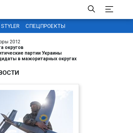
STYLER
СПЕЦПРОЕКТЫ
оры 2012
та округов
итические партии Украины
дидаты в мажоритарных округах
ВОСТИ