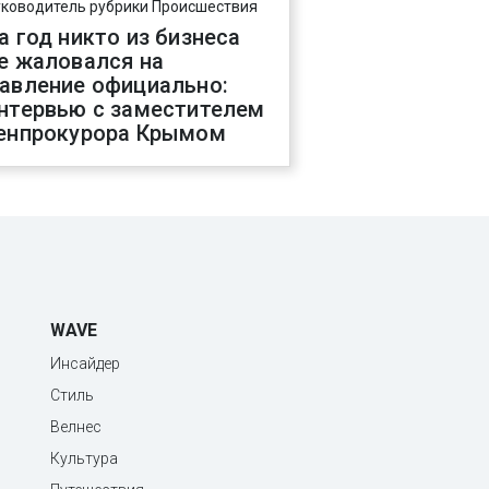
уководитель рубрики Происшествия
а год никто из бизнеса
е жаловался на
авление официально:
нтервью с заместителем
енпрокурора Крымом
WAVE
Инсайдер
Стиль
Велнес
Культура