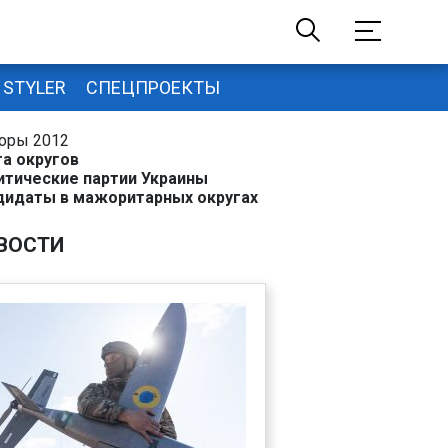
STYLER
СПЕЦПРОЕКТЫ
оры 2012
та округов
итические партии Украины
дидаты в мажоритарных округах
ВОСТИ