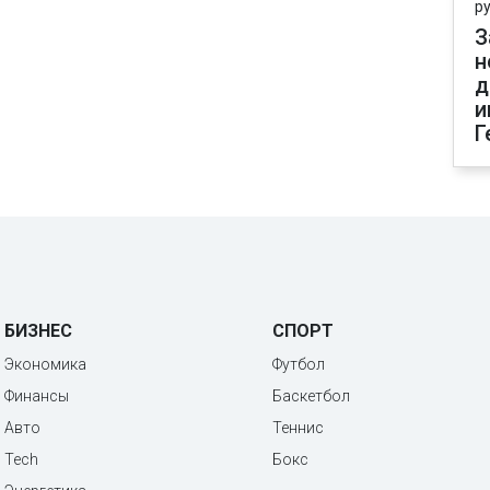
р
З
н
д
и
Г
БИЗНЕС
СПОРТ
Экономика
Футбол
Финансы
Баскетбол
Авто
Теннис
Tech
Бокс