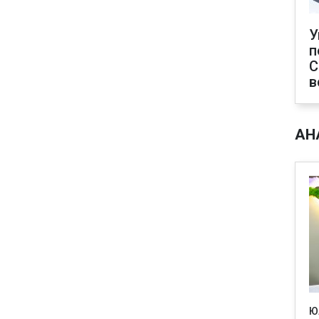
У
п
С
в
АН
Ю