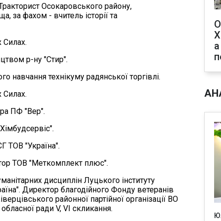
 Тракторист Осокаровського району,
а, за фахом - вчитель історії та
О
Х
х Силах.
а
п
ицтвом р-ну "Стир".
ого навчання технікуму радянської торгівлі.
АН
х Силах.
ра ПФ "Вер".
Хімбудсервіс".
СГ ТОВ "Україна".
ктор ТОВ "Меткомплект плюс".
гуманітарних дисциплін Луцького інституту
аїна". Директор благодійного Фонду ветеранів
іверцівського районної партійної організації ВО
обласної ради V, VI скликання.
Ю