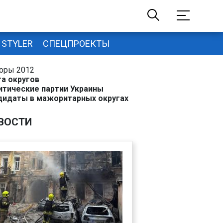
STYLER
СПЕЦПРОЕКТЫ
оры 2012
та округов
итические партии Украины
дидаты в мажоритарных округах
ВОСТИ