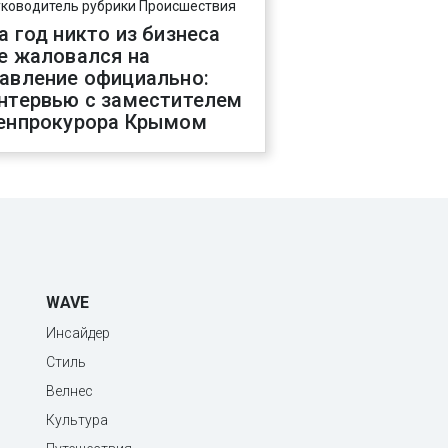
уководитель рубрики Происшествия
а год никто из бизнеса
е жаловался на
авление официально:
нтервью с заместителем
енпрокурора Крымом
WAVE
Инсайдер
Стиль
Велнес
Культура