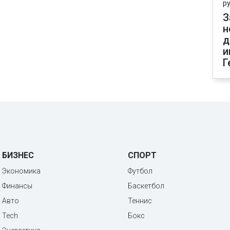
р
З
н
д
и
Г
БИЗНЕС
СПОРТ
Экономика
Футбол
Финансы
Баскетбол
Авто
Теннис
Tech
Бокс