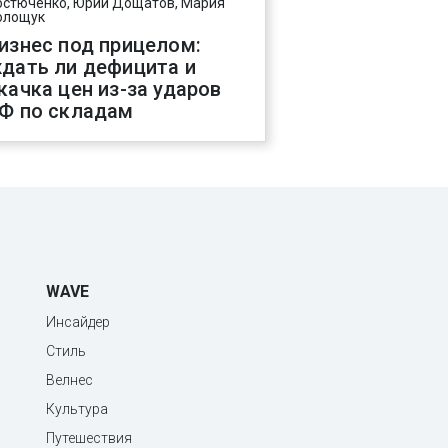
остюченко, Юрий Дощатов, Мария
олощук
изнес под прицелом:
дать ли дефицита и
качка цен из-за ударов
Ф по складам
WAVE
Инсайдер
Стиль
Велнес
Культура
Путешествия