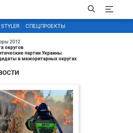
STYLER
СПЕЦПРОЕКТЫ
оры 2012
та округов
итические партии Украины
дидаты в мажоритарных округах
ВОСТИ