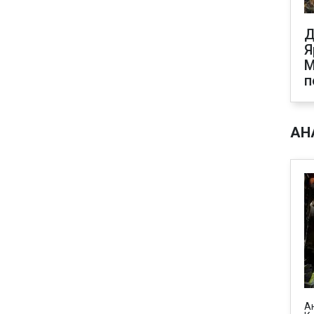
Д
Я
М
п
АН
А