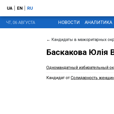
UA
EN
RU
НОВОСТИ
АНАЛИТИКА
ЧТ, 06 АВГУСТА
←
Кандидаты в мажоритарных окр
Баскакова Юлія В
Одномандатный избирательный ок
Кандидат от
Солидарность женщи