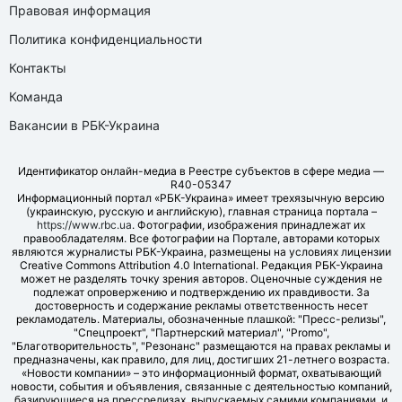
Правовая информация
Политика конфиденциальности
Контакты
Команда
Вакансии в РБК-Украина
Идентификатор онлайн-медиа в Реестре субъектов в сфере медиа —
R40-05347
Информационный портал «РБК-Украина» имеет трехязычную версию
(украинскую, русскую и английскую), главная страница портала –
https://www.rbc.ua
. Фотографии, изображения принадлежат их
правообладателям. Все фотографии на Портале, авторами которых
являются журналисты РБК-Украина, размещены на условиях лицензии
Creative Commons Attribution 4.0 International. Редакция РБК-Украина
может не разделять точку зрения авторов. Оценочные суждения не
подлежат опровержению и подтверждению их правдивости. За
достоверность и содержание рекламы ответственность несет
рекламодатель. Материалы, обозначенные плашкой: "Пресс-релизы",
"Спецпроект", "Партнерский материал", "Promo",
"Благотворительность", "Резонанс" размещаются на правах рекламы и
предназначены, как правило, для лиц, достигших 21-летнего возраста.
«Новости компании» – это информационный формат, охватывающий
новости, события и объявления, связанные с деятельностью компаний,
базирующиеся на прессрелизах, выпускаемых самими компаниями, и