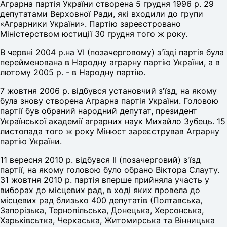
Аграрна партія України створена 5 грудня 1996 р. 29
депутатами Верховної Ради, які входили до групи
«Аграрники України». Партію зареєстровано
Міністерством юстиції 30 грудня того ж року.
В червні 2004 р.на VI (позачерговому) з'їзді партія була
перейменована в Народну аграрну партію України, а в
лютому 2005 р. - в Народну партію.
7 жовтня 2006 р. відбувся установчий з'їзд, на якому
була знову створена Аграрна партія України. Головою
партії був обраний народний депутат, президент
Української академії аграрних наук Михайло Зубець. 15
листопада того ж року Мінюст зареєстрував Аграрну
партію України.
11 вересня 2010 р. відбувся ІІ (позачерговий) з'їзд
партії, на якому головою було обрано Віктора Слауту.
31 жовтня 2010 р. партія вперше прийняла участь у
виборах до місцевих рад, в ході яких провела до
місцевих рад близько 400 депутатів (Полтавська,
Запорізька, Тернопільська, Донецька, Херсонська,
Харьківсьтка, Черкаська, Житомирська та Вінницька