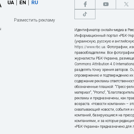
UA
EN
RU
Разместить рекламу
ы
Идентификатор онлайн-медиа в Реес
Информационный портал «РБК-Укр
(украинскую, русскую и английскую
https://www.rbc.ua
. Фотографии, и
правообладателям. Все фотографии
журналисты РБК-Украина, размещен
Commons Attribution 4.0 Internatio
разделять точку зрения авторов. О
опровержению и подтверждению их 
содержание рекламы ответственност
обозначенные плашкой: "Пресс-рели
материал", "Promo", "Благотворител
рекламы и предназначены, как прав
возраста. «Новости компании» – 
охватывающий новости, события и 
компаний, базирующиеся на пресс
компаниями, и за которые редакция
«РБК-Украина» предназначено для ли