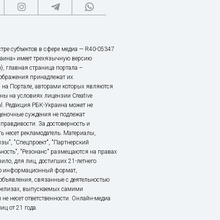
тре субъектов в сфере медиа — R40-05347
аина» имеет трехязычную версию
), главная страница портала –
зображения принадлежат их
 на Портале, авторами которых являются
ы на условиях лицензии Creative
nal. Редакция РБК-Украина может не
ценочные суждения не подлежат
правдивости. За достоверность и
ь несет рекламодатель. Материалы,
зы", "Спецпроект", "Партнерский
ьность", "Резонанс" размещаются на правах
ило, для лиц, достигших 21-летнего
это информационный формат,
объявления, связанные с деятельностью
релизах, выпускаемых самими
 не несет ответственности. Онлайн-медиа
ц от 21 года.