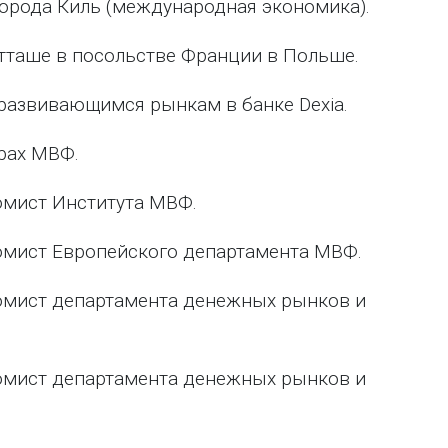
орода Киль (международная экономика).
атташе в посольстве Франции в Польше.
о развивающимся рынкам в банке Dexia.
урах МВФ.
номист Института МВФ.
номист Европейского департамента МВФ.
ономист департамента денежных рынков и
ономист департамента денежных рынков и