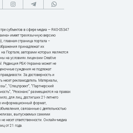
тре субъектов в сфере медиа — R40-05347
аина» имеет трехязычную версию
), главная страница портала –
зображения принадлежат их
 на Портале, авторами которых являются
ы на условиях лицензии Creative
nal. Редакция РБК-Украина может не
ценочные суждения не подлежат
правдивости. За достоверность и
ь несет рекламодатель. Материалы,
зы", "Спецпроект", "Партнерский
ьность", "Резонанс" размещаются на правах
ило, для лиц, достигших 21-летнего
это информационный формат,
объявления, связанные с деятельностью
релизах, выпускаемых самими
 не несет ответственности. Онлайн-медиа
ц от 21 года.