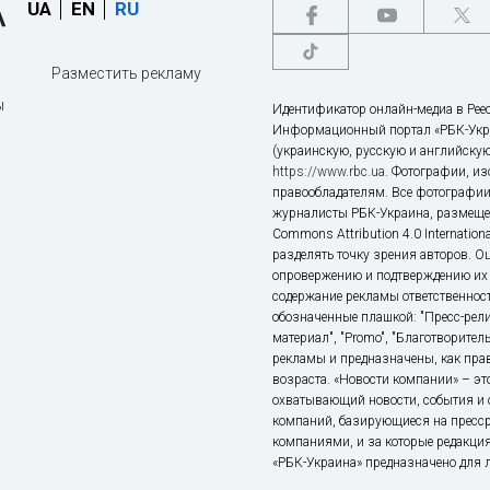
UA
EN
RU
Разместить рекламу
ы
Идентификатор онлайн-медиа в Реес
Информационный портал «РБК-Укр
(украинскую, русскую и английскую
https://www.rbc.ua
. Фотографии, и
правообладателям. Все фотографии
журналисты РБК-Украина, размещен
Commons Attribution 4.0 Internatio
разделять точку зрения авторов. О
опровержению и подтверждению их 
содержание рекламы ответственност
обозначенные плашкой: "Пресс-рели
материал", "Promo", "Благотворител
рекламы и предназначены, как прав
возраста. «Новости компании» – 
охватывающий новости, события и 
компаний, базирующиеся на пресс
компаниями, и за которые редакция
«РБК-Украина» предназначено для ли