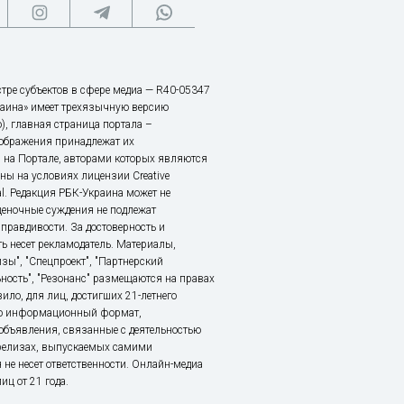
тре субъектов в сфере медиа — R40-05347
аина» имеет трехязычную версию
), главная страница портала –
зображения принадлежат их
 на Портале, авторами которых являются
ы на условиях лицензии Creative
nal. Редакция РБК-Украина может не
ценочные суждения не подлежат
правдивости. За достоверность и
ь несет рекламодатель. Материалы,
зы", "Спецпроект", "Партнерский
ьность", "Резонанс" размещаются на правах
ило, для лиц, достигших 21-летнего
это информационный формат,
объявления, связанные с деятельностью
релизах, выпускаемых самими
 не несет ответственности. Онлайн-медиа
ц от 21 года.