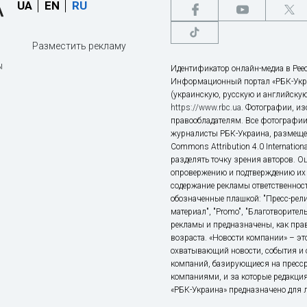
UA
EN
RU
Разместить рекламу
ы
Идентификатор онлайн-медиа в Реес
Информационный портал «РБК-Укр
(украинскую, русскую и английскую
https://www.rbc.ua
. Фотографии, и
правообладателям. Все фотографии
журналисты РБК-Украина, размещен
Commons Attribution 4.0 Internatio
разделять точку зрения авторов. О
опровержению и подтверждению их 
содержание рекламы ответственност
обозначенные плашкой: "Пресс-рели
материал", "Promo", "Благотворител
рекламы и предназначены, как прав
возраста. «Новости компании» – 
охватывающий новости, события и 
компаний, базирующиеся на пресс
компаниями, и за которые редакция
«РБК-Украина» предназначено для ли