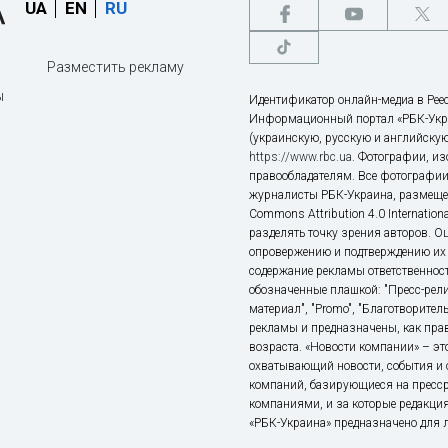
UA
EN
RU
Разместить рекламу
ы
Идентификатор онлайн-медиа в Реес
Информационный портал «РБК-Укр
(украинскую, русскую и английскую
https://www.rbc.ua
. Фотографии, и
правообладателям. Все фотографии
журналисты РБК-Украина, размещен
Commons Attribution 4.0 Internatio
разделять точку зрения авторов. О
опровержению и подтверждению их 
содержание рекламы ответственност
обозначенные плашкой: "Пресс-рели
материал", "Promo", "Благотворител
рекламы и предназначены, как прав
возраста. «Новости компании» – 
охватывающий новости, события и 
компаний, базирующиеся на пресс
компаниями, и за которые редакция
«РБК-Украина» предназначено для ли