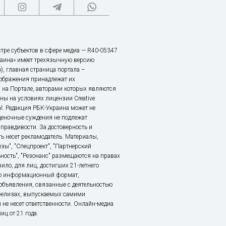
тре субъектов в сфере медиа — R40-05347
аина» имеет трехязычную версию
), главная страница портала –
зображения принадлежат их
 на Портале, авторами которых являются
ы на условиях лицензии Creative
nal. Редакция РБК-Украина может не
ценочные суждения не подлежат
правдивости. За достоверность и
ь несет рекламодатель. Материалы,
зы", "Спецпроект", "Партнерский
ьность", "Резонанс" размещаются на правах
ило, для лиц, достигших 21-летнего
это информационный формат,
объявления, связанные с деятельностью
релизах, выпускаемых самими
 не несет ответственности. Онлайн-медиа
ц от 21 года.