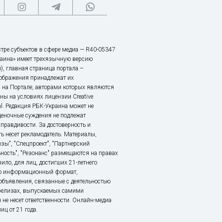
тре субъектов в сфере медиа — R40-05347
аина» имеет трехязычную версию
), главная страница портала –
зображения принадлежат их
 на Портале, авторами которых являются
ы на условиях лицензии Creative
nal. Редакция РБК-Украина может не
ценочные суждения не подлежат
правдивости. За достоверность и
ь несет рекламодатель. Материалы,
зы", "Спецпроект", "Партнерский
ьность", "Резонанс" размещаются на правах
ило, для лиц, достигших 21-летнего
это информационный формат,
объявления, связанные с деятельностью
релизах, выпускаемых самими
 не несет ответственности. Онлайн-медиа
ц от 21 года.