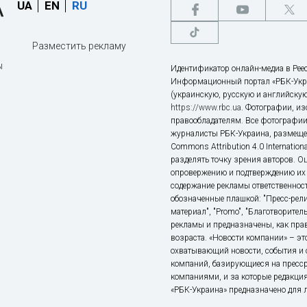
UA
EN
RU
Разместить рекламу
ы
Идентификатор онлайн-медиа в Реес
Информационный портал «РБК-Укр
(украинскую, русскую и английскую
https://www.rbc.ua
. Фотографии, и
правообладателям. Все фотографии
журналисты РБК-Украина, размещен
Commons Attribution 4.0 Internatio
разделять точку зрения авторов. О
опровержению и подтверждению их 
содержание рекламы ответственност
обозначенные плашкой: "Пресс-рели
материал", "Promo", "Благотворител
рекламы и предназначены, как прав
возраста. «Новости компании» – 
охватывающий новости, события и 
компаний, базирующиеся на пресс
компаниями, и за которые редакция
«РБК-Украина» предназначено для ли