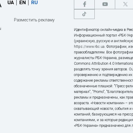
UA
EN
RU
Разместить рекламу
ы
Идентификатор онлайн-медиа в Реес
Информационный портал «РБК-Укр
(украинскую, русскую и английскую
https://www.rbc.ua
. Фотографии, и
правообладателям. Все фотографии
журналисты РБК-Украина, размещен
Commons Attribution 4.0 Internatio
разделять точку зрения авторов. О
опровержению и подтверждению их 
содержание рекламы ответственност
обозначенные плашкой: "Пресс-рели
материал", "Promo", "Благотворител
рекламы и предназначены, как прав
возраста. «Новости компании» – 
охватывающий новости, события и 
компаний, базирующиеся на пресс
компаниями, и за которые редакция
«РБК-Украина» предназначено для ли