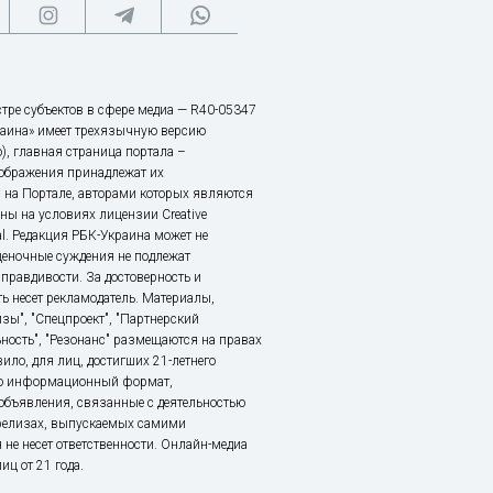
тре субъектов в сфере медиа — R40-05347
аина» имеет трехязычную версию
), главная страница портала –
зображения принадлежат их
 на Портале, авторами которых являются
ы на условиях лицензии Creative
nal. Редакция РБК-Украина может не
ценочные суждения не подлежат
правдивости. За достоверность и
ь несет рекламодатель. Материалы,
зы", "Спецпроект", "Партнерский
ьность", "Резонанс" размещаются на правах
ило, для лиц, достигших 21-летнего
это информационный формат,
объявления, связанные с деятельностью
релизах, выпускаемых самими
 не несет ответственности. Онлайн-медиа
ц от 21 года.