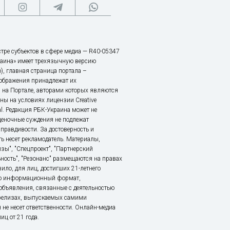
тре субъектов в сфере медиа — R40-05347
аина» имеет трехязычную версию
), главная страница портала –
зображения принадлежат их
 на Портале, авторами которых являются
ы на условиях лицензии Creative
nal. Редакция РБК-Украина может не
ценочные суждения не подлежат
правдивости. За достоверность и
ь несет рекламодатель. Материалы,
зы", "Спецпроект", "Партнерский
ьность", "Резонанс" размещаются на правах
ило, для лиц, достигших 21-летнего
это информационный формат,
объявления, связанные с деятельностью
релизах, выпускаемых самими
 не несет ответственности. Онлайн-медиа
ц от 21 года.