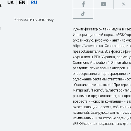
UA
EN
RU
Разместить рекламу
ы
Идентификатор онлайн-медиа в Реес
Информационный портал «РБК-Укр
(украинскую, русскую и английскую
https://www.rbc.ua
. Фотографии, и
правообладателям. Все фотографии
журналисты РБК-Украина, размещен
Commons Attribution 4.0 Internatio
разделять точку зрения авторов. О
опровержению и подтверждению их 
содержание рекламы ответственност
обозначенные плашкой: "Пресс-рели
материал", "Promo", "Благотворител
рекламы и предназначены, как прав
возраста. «Новости компании» – 
охватывающий новости, события и 
компаний, базирующиеся на пресс
компаниями, и за которые редакция
«РБК-Украина» предназначено для ли