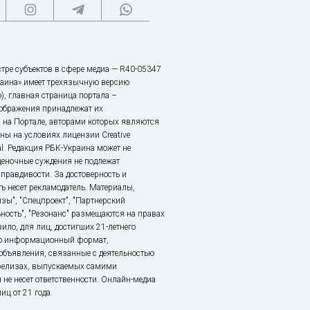
тре субъектов в сфере медиа — R40-05347
аина» имеет трехязычную версию
), главная страница портала –
зображения принадлежат их
 на Портале, авторами которых являются
ы на условиях лицензии Creative
nal. Редакция РБК-Украина может не
ценочные суждения не подлежат
правдивости. За достоверность и
ь несет рекламодатель. Материалы,
зы", "Спецпроект", "Партнерский
ьность", "Резонанс" размещаются на правах
ило, для лиц, достигших 21-летнего
это информационный формат,
объявления, связанные с деятельностью
релизах, выпускаемых самими
 не несет ответственности. Онлайн-медиа
ц от 21 года.