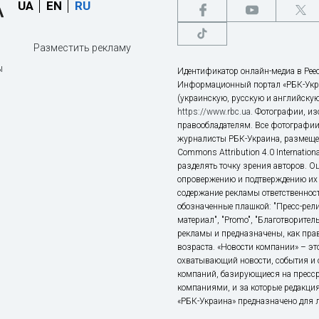
UA
EN
RU
Разместить рекламу
ы
Идентификатор онлайн-медиа в Реес
Информационный портал «РБК-Укр
(украинскую, русскую и английскую
https://www.rbc.ua
. Фотографии, и
правообладателям. Все фотографии
журналисты РБК-Украина, размещен
Commons Attribution 4.0 Internatio
разделять точку зрения авторов. О
опровержению и подтверждению их 
содержание рекламы ответственност
обозначенные плашкой: "Пресс-рели
материал", "Promo", "Благотворител
рекламы и предназначены, как прав
возраста. «Новости компании» – 
охватывающий новости, события и 
компаний, базирующиеся на пресс
компаниями, и за которые редакция
«РБК-Украина» предназначено для ли