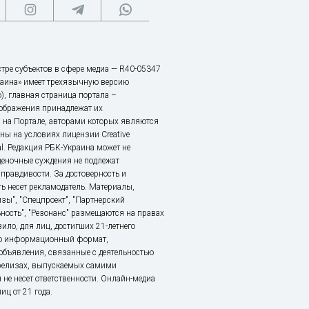
тре субъектов в сфере медиа — R40-05347
аина» имеет трехязычную версию
), главная страница портала –
зображения принадлежат их
 на Портале, авторами которых являются
ы на условиях лицензии Creative
nal. Редакция РБК-Украина может не
ценочные суждения не подлежат
правдивости. За достоверность и
ь несет рекламодатель. Материалы,
зы", "Спецпроект", "Партнерский
ьность", "Резонанс" размещаются на правах
ило, для лиц, достигших 21-летнего
это информационный формат,
объявления, связанные с деятельностью
релизах, выпускаемых самими
 не несет ответственности. Онлайн-медиа
ц от 21 года.