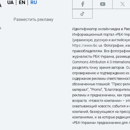
UA
EN
RU
Разместить рекламу
ы
Идентификатор онлайн-медиа в Реес
Информационный портал «РБК-Укр
(украинскую, русскую и английскую
https://www.rbc.ua
. Фотографии, и
правообладателям. Все фотографии
журналисты РБК-Украина, размещен
Commons Attribution 4.0 Internatio
разделять точку зрения авторов. О
опровержению и подтверждению их 
содержание рекламы ответственност
обозначенные плашкой: "Пресс-рели
материал", "Promo", "Благотворител
рекламы и предназначены, как прав
возраста. «Новости компании» – 
охватывающий новости, события и 
компаний, базирующиеся на пресс
компаниями, и за которые редакция
«РБК-Украина» предназначено для ли