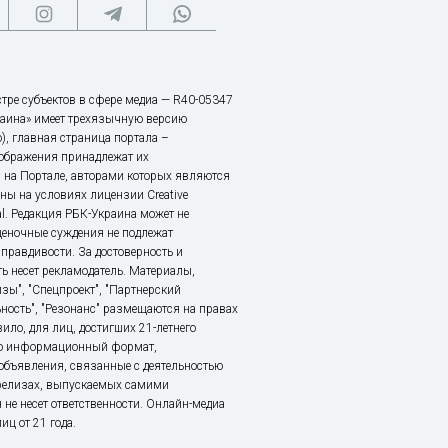
тре субъектов в сфере медиа — R40-05347
аина» имеет трехязычную версию
), главная страница портала –
зображения принадлежат их
 на Портале, авторами которых являются
ы на условиях лицензии Creative
nal. Редакция РБК-Украина может не
ценочные суждения не подлежат
правдивости. За достоверность и
ь несет рекламодатель. Материалы,
зы", "Спецпроект", "Партнерский
ьность", "Резонанс" размещаются на правах
ило, для лиц, достигших 21-летнего
это информационный формат,
объявления, связанные с деятельностью
релизах, выпускаемых самими
 не несет ответственности. Онлайн-медиа
ц от 21 года.