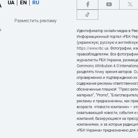
UA
EN
RU
Разместить рекламу
ы
Идентификатор онлайн-медиа в Реес
Информационный портал «РБК-Укр
(украинскую, русскую и английскую
https://www.rbc.ua
. Фотографии, и
правообладателям. Все фотографии
журналисты РБК-Украина, размещен
Commons Attribution 4.0 Internatio
разделять точку зрения авторов. О
опровержению и подтверждению их 
содержание рекламы ответственност
обозначенные плашкой: "Пресс-рели
материал", "Promo", "Благотворител
рекламы и предназначены, как прав
возраста. «Новости компании» – 
охватывающий новости, события и 
компаний, базирующиеся на пресс
компаниями, и за которые редакция
«РБК-Украина» предназначено для ли