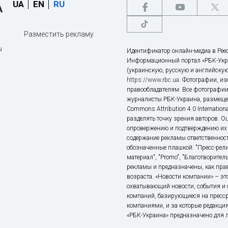
UA
EN
RU
Разместить рекламу
ы
Идентификатор онлайн-медиа в Реес
Информационный портал «РБК-Укр
(украинскую, русскую и английскую
https://www.rbc.ua
. Фотографии, и
правообладателям. Все фотографии
журналисты РБК-Украина, размещен
Commons Attribution 4.0 Internatio
разделять точку зрения авторов. О
опровержению и подтверждению их 
содержание рекламы ответственност
обозначенные плашкой: "Пресс-рели
материал", "Promo", "Благотворител
рекламы и предназначены, как прав
возраста. «Новости компании» – 
охватывающий новости, события и 
компаний, базирующиеся на пресс
компаниями, и за которые редакция
«РБК-Украина» предназначено для ли