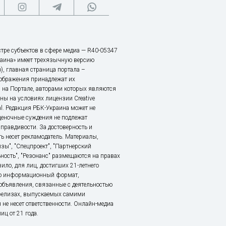
тре субъектов в сфере медиа — R40-05347
аина» имеет трехязычную версию
), главная страница портала –
зображения принадлежат их
 на Портале, авторами которых являются
ы на условиях лицензии Creative
nal. Редакция РБК-Украина может не
ценочные суждения не подлежат
правдивости. За достоверность и
ь несет рекламодатель. Материалы,
зы", "Спецпроект", "Партнерский
ьность", "Резонанс" размещаются на правах
ило, для лиц, достигших 21-летнего
это информационный формат,
объявления, связанные с деятельностью
релизах, выпускаемых самими
 не несет ответственности. Онлайн-медиа
ц от 21 года.