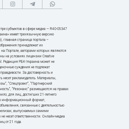
тре субъектов в сфере медиа — R40-05347
аина» имеет трехязычную версию
), главная страница портала –
зображения принадлежат их
 на Портале, авторами которых являются
ы на условиях лицензии Creative
nal. Редакция РБК-Украина может не
ценочные суждения не подлежат
правдивости. За достоверность и
ь несет рекламодатель. Материалы,
зы", "Спецпроект", "Партнерский
ьность", "Резонанс" размещаются на правах
ило, для лиц, достигших 21-летнего
это информационный формат,
объявления, связанные с деятельностью
релизах, выпускаемых самими
 не несет ответственности. Онлайн-медиа
ц от 21 года.