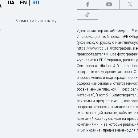
UA
EN
RU
Разместить рекламу
ы
Идентификатор онлайн-медиа в Реес
Информационный портал «РБК-Укр
(украинскую, русскую и английскую
https://www.rbc.ua
. Фотографии, и
правообладателям. Все фотографии
журналисты РБК-Украина, размещен
Commons Attribution 4.0 Internatio
разделять точку зрения авторов. О
опровержению и подтверждению их 
содержание рекламы ответственност
обозначенные плашкой: "Пресс-рели
материал", "Promo", "Благотворител
рекламы и предназначены, как прав
возраста. «Новости компании» – 
охватывающий новости, события и 
компаний, базирующиеся на пресс
компаниями, и за которые редакция
«РБК-Украина» предназначено для ли