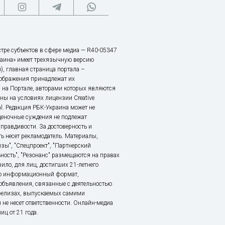
тре субъектов в сфере медиа — R40-05347
аина» имеет трехязычную версию
), главная страница портала –
зображения принадлежат их
 на Портале, авторами которых являются
ы на условиях лицензии Creative
nal. Редакция РБК-Украина может не
ценочные суждения не подлежат
правдивости. За достоверность и
ь несет рекламодатель. Материалы,
зы", "Спецпроект", "Партнерский
ьность", "Резонанс" размещаются на правах
ило, для лиц, достигших 21-летнего
это информационный формат,
объявления, связанные с деятельностью
релизах, выпускаемых самими
 не несет ответственности. Онлайн-медиа
ц от 21 года.