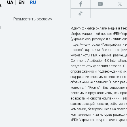
UA
EN
RU
Разместить рекламу
ы
Идентификатор онлайн-медиа в Реес
Информационный портал «РБК-Укр
(украинскую, русскую и английскую
https://www.rbc.ua
. Фотографии, и
правообладателям. Все фотографии
журналисты РБК-Украина, размещен
Commons Attribution 4.0 Internatio
разделять точку зрения авторов. О
опровержению и подтверждению их 
содержание рекламы ответственност
обозначенные плашкой: "Пресс-рели
материал", "Promo", "Благотворител
рекламы и предназначены, как прав
возраста. «Новости компании» – 
охватывающий новости, события и 
компаний, базирующиеся на пресс
компаниями, и за которые редакция
«РБК-Украина» предназначено для ли