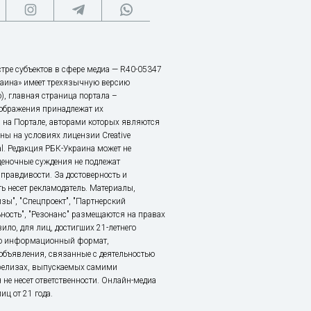
тре субъектов в сфере медиа — R40-05347
аина» имеет трехязычную версию
), главная страница портала –
зображения принадлежат их
 на Портале, авторами которых являются
ы на условиях лицензии Creative
nal. Редакция РБК-Украина может не
ценочные суждения не подлежат
правдивости. За достоверность и
ь несет рекламодатель. Материалы,
зы", "Спецпроект", "Партнерский
ьность", "Резонанс" размещаются на правах
ило, для лиц, достигших 21-летнего
это информационный формат,
объявления, связанные с деятельностью
релизах, выпускаемых самими
 не несет ответственности. Онлайн-медиа
ц от 21 года.