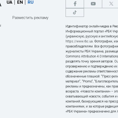
UA
EN
RU
Разместить рекламу
ы
Идентификатор онлайн-медиа в Реес
Информационный портал «РБК-Укр
(украинскую, русскую и английскую
https://www.rbc.ua
. Фотографии, и
правообладателям. Все фотографии
журналисты РБК-Украина, размещен
Commons Attribution 4.0 Internatio
разделять точку зрения авторов. О
опровержению и подтверждению их 
содержание рекламы ответственност
обозначенные плашкой: "Пресс-рели
материал", "Promo", "Благотворител
рекламы и предназначены, как прав
возраста. «Новости компании» – 
охватывающий новости, события и 
компаний, базирующиеся на пресс
компаниями, и за которые редакция
«РБК-Украина» предназначено для ли