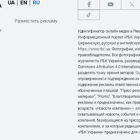
UA
EN
RU
Разместить рекламу
ы
Идентификатор онлайн-медиа в Реес
Информационный портал «РБК-Укр
(украинскую, русскую и английскую
https://www.rbc.ua
. Фотографии, и
правообладателям. Все фотографии
журналисты РБК-Украина, размещен
Commons Attribution 4.0 Internatio
разделять точку зрения авторов. О
опровержению и подтверждению их 
содержание рекламы ответственност
обозначенные плашкой: "Пресс-рели
материал", "Promo", "Благотворител
рекламы и предназначены, как прав
возраста. «Новости компании» – 
охватывающий новости, события и 
компаний, базирующиеся на пресс
компаниями, и за которые редакция
«РБК-Украина» предназначено для ли