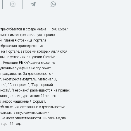
тре субъектов в сфере медиа — R40-05347
аина» имеет трехязычную версию
), главная страница портала –
зображения принадлежат их
 на Портале, авторами которых являются
ы на условиях лицензии Creative
nal. Редакция РБК-Украина может не
ценочные суждения не подлежат
правдивости. За достоверность и
ь несет рекламодатель. Материалы,
зы", "Спецпроект", "Партнерский
ьность", "Резонанс" размещаются на правах
ило, для лиц, достигших 21-летнего
это информационный формат,
объявления, связанные с деятельностью
релизах, выпускаемых самими
 не несет ответственности. Онлайн-медиа
ц от 21 года.