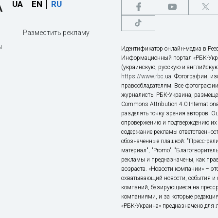
UA
EN
RU
Разместить рекламу
ы
Идентификатор онлайн-медиа в Реес
Информационный портал «РБК-Укр
(украинскую, русскую и английскую
https://www.rbc.ua
. Фотографии, и
правообладателям. Все фотографии
журналисты РБК-Украина, размещен
Commons Attribution 4.0 Internatio
разделять точку зрения авторов. О
опровержению и подтверждению их 
содержание рекламы ответственност
обозначенные плашкой: "Пресс-рели
материал", "Promo", "Благотворител
рекламы и предназначены, как прав
возраста. «Новости компании» – 
охватывающий новости, события и 
компаний, базирующиеся на пресс
компаниями, и за которые редакция
«РБК-Украина» предназначено для ли