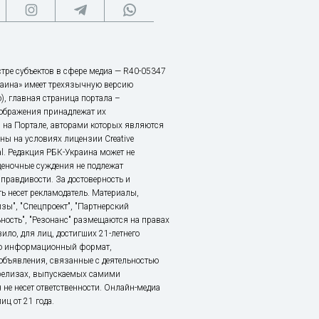
тре субъектов в сфере медиа — R40-05347
аина» имеет трехязычную версию
), главная страница портала –
зображения принадлежат их
 на Портале, авторами которых являются
ы на условиях лицензии Creative
nal. Редакция РБК-Украина может не
ценочные суждения не подлежат
правдивости. За достоверность и
ь несет рекламодатель. Материалы,
зы", "Спецпроект", "Партнерский
ьность", "Резонанс" размещаются на правах
ило, для лиц, достигших 21-летнего
это информационный формат,
объявления, связанные с деятельностью
релизах, выпускаемых самими
 не несет ответственности. Онлайн-медиа
ц от 21 года.