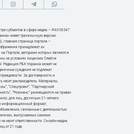
тре субъектов в сфере медиа — R40-05347
аина» имеет трехязычную версию
), главная страница портала –
зображения принадлежат их
 на Портале, авторами которых являются
ы на условиях лицензии Creative
nal. Редакция РБК-Украина может не
ценочные суждения не подлежат
правдивости. За достоверность и
ь несет рекламодатель. Материалы,
зы", "Спецпроект", "Партнерский
ьность", "Резонанс" размещаются на правах
ило, для лиц, достигших 21-летнего
это информационный формат,
объявления, связанные с деятельностью
релизах, выпускаемых самими
 не несет ответственности. Онлайн-медиа
ц от 21 года.