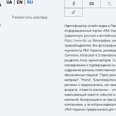
UA
EN
RU
Разместить рекламу
ы
Идентификатор онлайн-медиа в Реес
Информационный портал «РБК-Укр
(украинскую, русскую и английскую
https://www.rbc.ua
. Фотографии, и
правообладателям. Все фотографии
журналисты РБК-Украина, размещен
Commons Attribution 4.0 Internatio
разделять точку зрения авторов. О
опровержению и подтверждению их 
содержание рекламы ответственност
обозначенные плашкой: "Пресс-рели
материал", "Promo", "Благотворител
рекламы и предназначены, как прав
возраста. «Новости компании» – 
охватывающий новости, события и 
компаний, базирующиеся на пресс
компаниями, и за которые редакция
«РБК-Украина» предназначено для ли