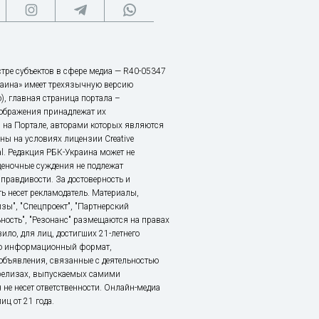
тре субъектов в сфере медиа — R40-05347
аина» имеет трехязычную версию
), главная страница портала –
зображения принадлежат их
 на Портале, авторами которых являются
ы на условиях лицензии Creative
nal. Редакция РБК-Украина может не
ценочные суждения не подлежат
правдивости. За достоверность и
ь несет рекламодатель. Материалы,
зы", "Спецпроект", "Партнерский
ьность", "Резонанс" размещаются на правах
ило, для лиц, достигших 21-летнего
это информационный формат,
объявления, связанные с деятельностью
релизах, выпускаемых самими
 не несет ответственности. Онлайн-медиа
ц от 21 года.