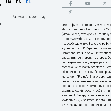
UA
EN
RU
Разместить рекламу
ы
Идентификатор онлайн-медиа в Реес
Информационный портал «РБК-Укр
(украинскую, русскую и английскую
https://www.rbc.ua
. Фотографии, и
правообладателям. Все фотографии
журналисты РБК-Украина, размещен
Commons Attribution 4.0 Internatio
разделять точку зрения авторов. О
опровержению и подтверждению их 
содержание рекламы ответственност
обозначенные плашкой: "Пресс-рели
материал", "Promo", "Благотворител
рекламы и предназначены, как прав
возраста. «Новости компании» – 
охватывающий новости, события и 
компаний, базирующиеся на пресс
компаниями, и за которые редакция
«РБК-Украина» предназначено для ли