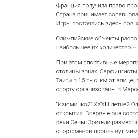
Франция получила право пр
Страна принимает соревнова
Игры состоялись здесь ровно
Олимпийские объекты расп
наибольшее их количество –
При этом спортивные меропр
столицы зонах. Серфингисты
Таити в 15 тыс. км от эпице
спорту организованы в Марсе
"Изюминкой" XXXIII летней
открытия. Впервые она состо
реки Сены. Зрители разместя
спортсменов проплывут мимо