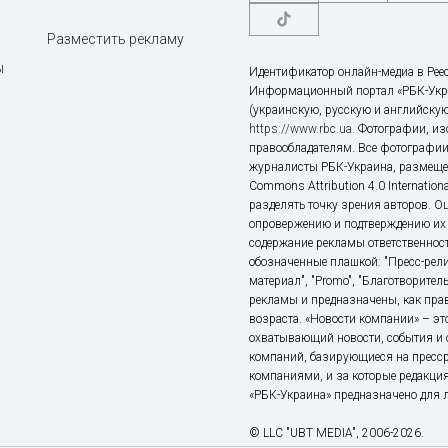
Разместить рекламу
ы
Идентификатор онлайн-медиа в Реес
Информационный портал «РБК-Укр
(украинскую, русскую и английскую
https://www.rbc.ua
. Фотографии, и
правообладателям. Все фотографии
журналисты РБК-Украина, размещен
Commons Attribution 4.0 Internatio
разделять точку зрения авторов. О
опровержению и подтверждению их 
содержание рекламы ответственност
обозначенные плашкой: "Пресс-рели
материал", "Promo", "Благотворител
рекламы и предназначены, как прав
возраста. «Новости компании» – 
охватывающий новости, события и 
компаний, базирующиеся на пресс
компаниями, и за которые редакция
«РБК-Украина» предназначено для ли
© LLC "UBT MEDIA", 2006-2026.