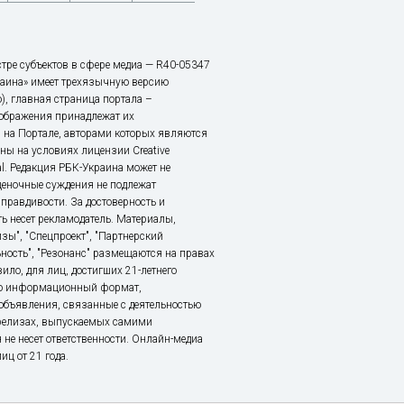
тре субъектов в сфере медиа — R40-05347
аина» имеет трехязычную версию
), главная страница портала –
зображения принадлежат их
 на Портале, авторами которых являются
ы на условиях лицензии Creative
nal. Редакция РБК-Украина может не
ценочные суждения не подлежат
правдивости. За достоверность и
ь несет рекламодатель. Материалы,
зы", "Спецпроект", "Партнерский
ьность", "Резонанс" размещаются на правах
ило, для лиц, достигших 21-летнего
это информационный формат,
объявления, связанные с деятельностью
релизах, выпускаемых самими
 не несет ответственности. Онлайн-медиа
ц от 21 года.