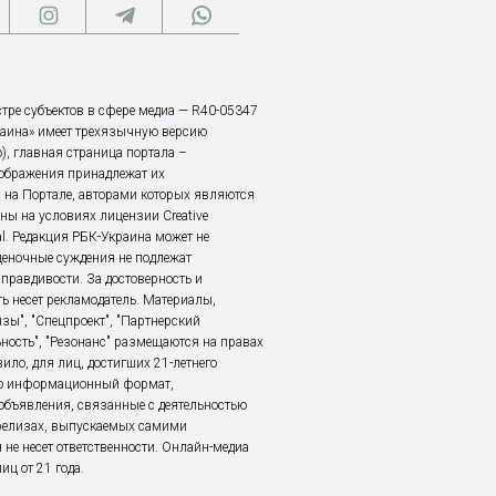
тре субъектов в сфере медиа — R40-05347
аина» имеет трехязычную версию
), главная страница портала –
зображения принадлежат их
 на Портале, авторами которых являются
ы на условиях лицензии Creative
nal. Редакция РБК-Украина может не
ценочные суждения не подлежат
правдивости. За достоверность и
ь несет рекламодатель. Материалы,
зы", "Спецпроект", "Партнерский
ьность", "Резонанс" размещаются на правах
ило, для лиц, достигших 21-летнего
это информационный формат,
объявления, связанные с деятельностью
релизах, выпускаемых самими
 не несет ответственности. Онлайн-медиа
ц от 21 года.