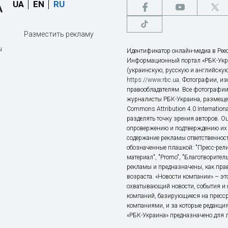
UA
EN
RU
Разместить рекламу
ы
Идентификатор онлайн-медиа в Реес
Информационный портал «РБК-Укр
(украинскую, русскую и английскую
https://www.rbc.ua
. Фотографии, и
правообладателям. Все фотографии
журналисты РБК-Украина, размещен
Commons Attribution 4.0 Internatio
разделять точку зрения авторов. О
опровержению и подтверждению их 
содержание рекламы ответственност
обозначенные плашкой: "Пресс-рели
материал", "Promo", "Благотворител
рекламы и предназначены, как прав
возраста. «Новости компании» – 
охватывающий новости, события и 
компаний, базирующиеся на пресс
компаниями, и за которые редакция
«РБК-Украина» предназначено для ли