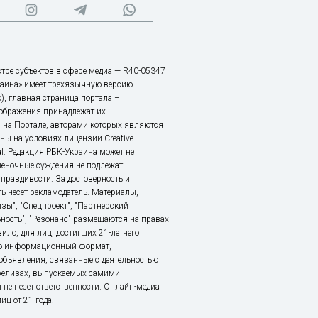
тре субъектов в сфере медиа — R40-05347
аина» имеет трехязычную версию
), главная страница портала –
зображения принадлежат их
 на Портале, авторами которых являются
ы на условиях лицензии Creative
nal. Редакция РБК-Украина может не
ценочные суждения не подлежат
правдивости. За достоверность и
ь несет рекламодатель. Материалы,
зы", "Спецпроект", "Партнерский
ьность", "Резонанс" размещаются на правах
ило, для лиц, достигших 21-летнего
это информационный формат,
объявления, связанные с деятельностью
релизах, выпускаемых самими
 не несет ответственности. Онлайн-медиа
ц от 21 года.