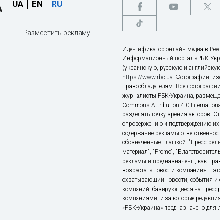
UA
EN
RU
Разместить рекламу
ы
Идентификатор онлайн-медиа в Реес
Информационный портал «РБК-Укр
(украинскую, русскую и английскую
https://www.rbc.ua
. Фотографии, и
правообладателям. Все фотографии
журналисты РБК-Украина, размещен
Commons Attribution 4.0 Internatio
разделять точку зрения авторов. О
опровержению и подтверждению их 
содержание рекламы ответственност
обозначенные плашкой: "Пресс-рели
материал", "Promo", "Благотворител
рекламы и предназначены, как прав
возраста. «Новости компании» – 
охватывающий новости, события и 
компаний, базирующиеся на пресс
компаниями, и за которые редакция
«РБК-Украина» предназначено для ли