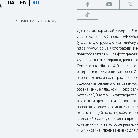
UA
EN
RU
Разместить рекламу
ы
Идентификатор онлайн-медиа в Реес
Информационный портал «РБК-Укр
(украинскую, русскую и английскую
https://www.rbc.ua
. Фотографии, и
правообладателям. Все фотографии
журналисты РБК-Украина, размещен
Commons Attribution 4.0 Internatio
разделять точку зрения авторов. О
опровержению и подтверждению их 
содержание рекламы ответственност
обозначенные плашкой: "Пресс-рели
материал", "Promo", "Благотворител
рекламы и предназначены, как прав
возраста. «Новости компании» – 
охватывающий новости, события и 
компаний, базирующиеся на пресс
компаниями, и за которые редакция
«РБК-Украина» предназначено для ли