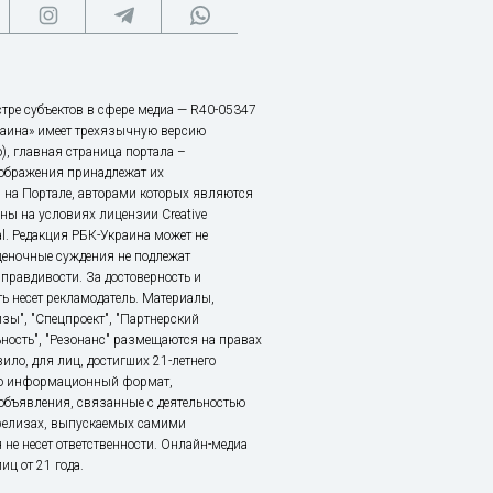
тре субъектов в сфере медиа — R40-05347
аина» имеет трехязычную версию
), главная страница портала –
зображения принадлежат их
 на Портале, авторами которых являются
ы на условиях лицензии Creative
nal. Редакция РБК-Украина может не
ценочные суждения не подлежат
правдивости. За достоверность и
ь несет рекламодатель. Материалы,
зы", "Спецпроект", "Партнерский
ьность", "Резонанс" размещаются на правах
ило, для лиц, достигших 21-летнего
это информационный формат,
объявления, связанные с деятельностью
релизах, выпускаемых самими
 не несет ответственности. Онлайн-медиа
ц от 21 года.