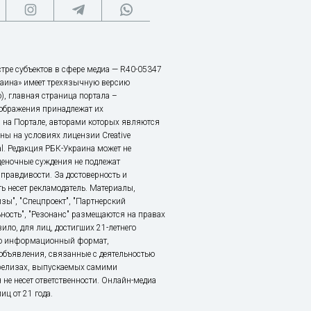
тре субъектов в сфере медиа — R40-05347
аина» имеет трехязычную версию
), главная страница портала –
зображения принадлежат их
 на Портале, авторами которых являются
ы на условиях лицензии Creative
nal. Редакция РБК-Украина может не
ценочные суждения не подлежат
правдивости. За достоверность и
ь несет рекламодатель. Материалы,
зы", "Спецпроект", "Партнерский
ьность", "Резонанс" размещаются на правах
ило, для лиц, достигших 21-летнего
это информационный формат,
объявления, связанные с деятельностью
релизах, выпускаемых самими
 не несет ответственности. Онлайн-медиа
ц от 21 года.