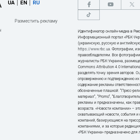
UA
EN
RU
Разместить рекламу
ы
Идентификатор онлайн-медиа в Реес
Информационный портал «РБК-Укр
(украинскую, русскую и английскую
https://www.rbc.ua
. Фотографии, и
правообладателям. Все фотографии
журналисты РБК-Украина, размещен
Commons Attribution 4.0 Internatio
разделять точку зрения авторов. О
опровержению и подтверждению их 
содержание рекламы ответственност
обозначенные плашкой: "Пресс-рели
материал", "Promo", "Благотворител
рекламы и предназначены, как прав
возраста. «Новости компании» – 
охватывающий новости, события и 
компаний, базирующиеся на пресс
компаниями, и за которые редакция
«РБК-Украина» предназначено для ли