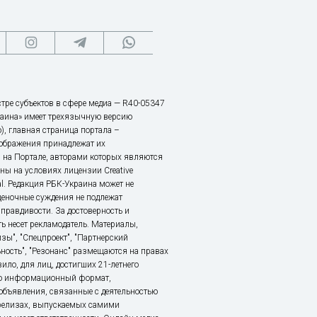
тре субъектов в сфере медиа — R40-05347
аина» имеет трехязычную версию
), главная страница портала –
зображения принадлежат их
 на Портале, авторами которых являются
ы на условиях лицензии Creative
nal. Редакция РБК-Украина может не
ценочные суждения не подлежат
правдивости. За достоверность и
ь несет рекламодатель. Материалы,
зы", "Спецпроект", "Партнерский
ьность", "Резонанс" размещаются на правах
ило, для лиц, достигших 21-летнего
это информационный формат,
объявления, связанные с деятельностью
релизах, выпускаемых самими