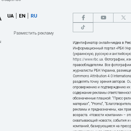
UA
EN
RU
Разместить рекламу
ы
Идентификатор онлайн-медиа в Реес
Информационный портал «РБК-Укр
(украинскую, русскую и английскую
https://www.rbc.ua
. Фотографии, и
правообладателям. Все фотографии
журналисты РБК-Украина, размещен
Commons Attribution 4.0 Internatio
разделять точку зрения авторов. О
опровержению и подтверждению их 
содержание рекламы ответственност
обозначенные плашкой: "Пресс-рели
материал", "Promo", "Благотворител
рекламы и предназначены, как прав
возраста. «Новости компании» – 
охватывающий новости, события и 
компаний, базирующиеся на пресс