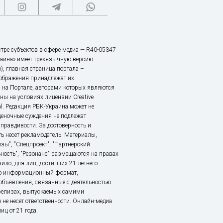
тре субъектов в сфере медиа — R40-05347
аина» имеет трехязычную версию
), главная страница портала –
зображения принадлежат их
 на Портале, авторами которых являются
ы на условиях лицензии Creative
nal. Редакция РБК-Украина может не
ценочные суждения не подлежат
правдивости. За достоверность и
ь несет рекламодатель. Материалы,
зы", "Спецпроект", "Партнерский
ьность", "Резонанс" размещаются на правах
ило, для лиц, достигших 21-летнего
это информационный формат,
объявления, связанные с деятельностью
релизах, выпускаемых самими
 не несет ответственности. Онлайн-медиа
ц от 21 года.