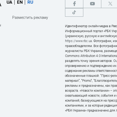
UA
EN
RU
Разместить рекламу
ы
Идентификатор онлайн-медиа в Реес
Информационный портал «РБК-Укр
(украинскую, русскую и английскую
https://www.rbc.ua
. Фотографии, и
правообладателям. Все фотографии
журналисты РБК-Украина, размещен
Commons Attribution 4.0 Internatio
разделять точку зрения авторов. О
опровержению и подтверждению их 
содержание рекламы ответственност
обозначенные плашкой: "Пресс-рели
материал", "Promo", "Благотворител
рекламы и предназначены, как прав
возраста. «Новости компании» – 
охватывающий новости, события и 
компаний, базирующиеся на пресс
компаниями, и за которые редакция
«РБК-Украина» предназначено для ли