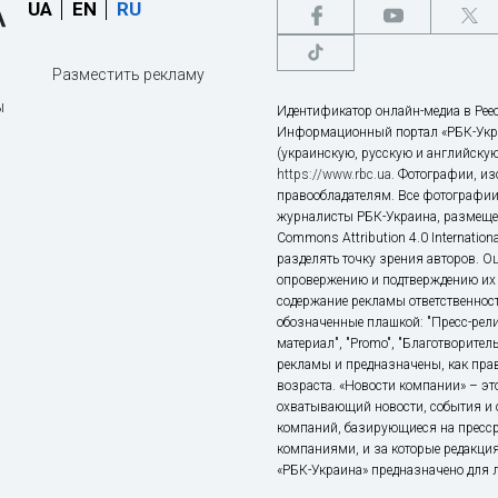
UA
EN
RU
Разместить рекламу
ы
Идентификатор онлайн-медиа в Реес
Информационный портал «РБК-Укр
(украинскую, русскую и английскую
https://www.rbc.ua
. Фотографии, и
правообладателям. Все фотографии
журналисты РБК-Украина, размещен
Commons Attribution 4.0 Internatio
разделять точку зрения авторов. О
опровержению и подтверждению их 
содержание рекламы ответственност
обозначенные плашкой: "Пресс-рели
материал", "Promo", "Благотворител
рекламы и предназначены, как прав
возраста. «Новости компании» – 
охватывающий новости, события и 
компаний, базирующиеся на пресс
компаниями, и за которые редакция
«РБК-Украина» предназначено для ли