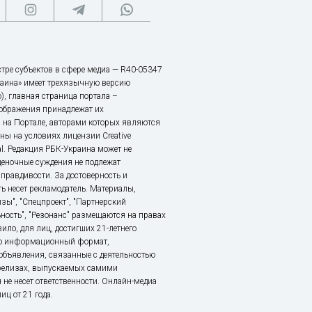
тре субъектов в сфере медиа — R40-05347
аина» имеет трехязычную версию
), главная страница портала –
зображения принадлежат их
 на Портале, авторами которых являются
ы на условиях лицензии Creative
nal. Редакция РБК-Украина может не
ценочные суждения не подлежат
правдивости. За достоверность и
ь несет рекламодатель. Материалы,
зы", "Спецпроект", "Партнерский
ьность", "Резонанс" размещаются на правах
ило, для лиц, достигших 21-летнего
это информационный формат,
объявления, связанные с деятельностью
релизах, выпускаемых самими
 не несет ответственности. Онлайн-медиа
ц от 21 года.