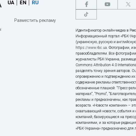
UA
EN
RU
Разместить рекламу
ы
Идентификатор онлайн-медиа в Реес
Информационный портал «РБК-Укр
(украинскую, русскую и английскую
https://www.rbc.ua
. Фотографии, и
правообладателям. Все фотографии
журналисты РБК-Украина, размещен
Commons Attribution 4.0 Internatio
разделять точку зрения авторов. О
опровержению и подтверждению их 
содержание рекламы ответственност
обозначенные плашкой: "Пресс-рели
материал", "Promo", "Благотворител
рекламы и предназначены, как прав
возраста. «Новости компании» – 
охватывающий новости, события и 
компаний, базирующиеся на пресс
компаниями, и за которые редакция
«РБК-Украина» предназначено для ли