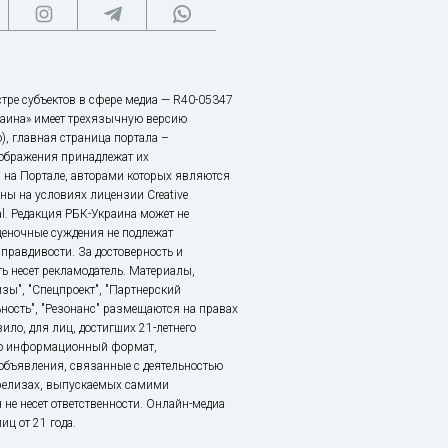
тре субъектов в сфере медиа — R40-05347
аина» имеет трехязычную версию
), главная страница портала –
зображения принадлежат их
 на Портале, авторами которых являются
ы на условиях лицензии Creative
nal. Редакция РБК-Украина может не
ценочные суждения не подлежат
правдивости. За достоверность и
ь несет рекламодатель. Материалы,
зы", "Спецпроект", "Партнерский
ьность", "Резонанс" размещаются на правах
ило, для лиц, достигших 21-летнего
это информационный формат,
объявления, связанные с деятельностью
релизах, выпускаемых самими
 не несет ответственности. Онлайн-медиа
ц от 21 года.