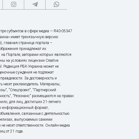
тре субъектов в сфере медиа — R40-05347
аина» имеет трехязычную версию
), главная страница портала –
зображения принадлежат их
 на Портале, авторами которых являются
ы на условиях лицензии Creative
nal. Редакция РБК-Украина может не
ценочные суждения не подлежат
правдивости. За достоверность и
ь несет рекламодатель. Материалы,
зы", "Спецпроект", "Партнерский
ьность", "Резонанс" размещаются на правах
ило, для лиц, достигших 21-летнего
это информационный формат,
объявления, связанные с деятельностью
релизах, выпускаемых самими
 не несет ответственности. Онлайн-медиа
ц от 21 года.