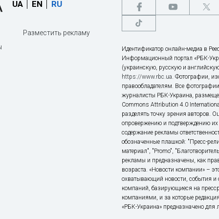
UA
EN
RU
Разместить рекламу
ы
Идентификатор онлайн-медиа в Реес
Информационный портал «РБК-Укр
(украинскую, русскую и английскую
https://www.rbc.ua
. Фотографии, и
правообладателям. Все фотографии
журналисты РБК-Украина, размещен
Commons Attribution 4.0 Internatio
разделять точку зрения авторов. О
опровержению и подтверждению их 
содержание рекламы ответственност
обозначенные плашкой: "Пресс-рели
материал", "Promo", "Благотворител
рекламы и предназначены, как прав
возраста. «Новости компании» – 
охватывающий новости, события и 
компаний, базирующиеся на пресс
компаниями, и за которые редакция
«РБК-Украина» предназначено для ли